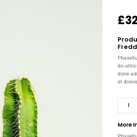
£
3
Produ
Fredd
Phasellu
do ultri
dolre ad
et dolor
Product
Details
Template
V2
More I
-
Freddie
Phasellu