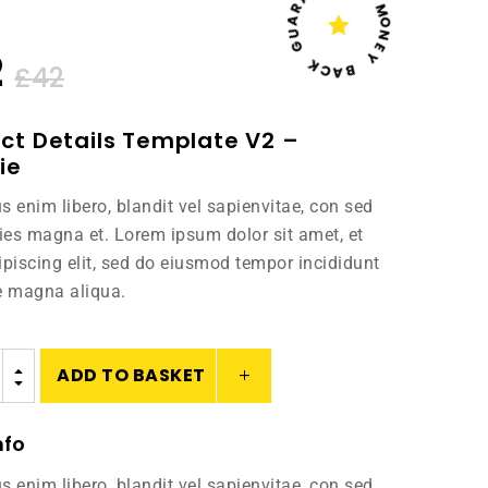

A
U

M
G
O
N
K
2
E
C
Y
A
£
42
B
ct Details Template V2 –
ie
s enim libero, blandit vel sapienvitae, con sed
cies magna et. Lorem ipsum dolor sit amet, et
ipiscing elit, sed do eiusmod tempor incididunt
e magna aliqua.
ADD TO BASKET
B
C
nfo
s enim libero, blandit vel sapienvitae, con sed