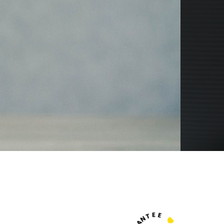
T
N
E
A
E
R